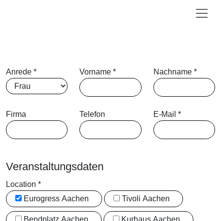
Anrede
*
Vorname
*
Nachname
*
Firma
Telefon
E-Mail
*
Veranstaltungsdaten
Location
*
Eurogress Aachen
Tivoli Aachen
Bendplatz Aachen
Kurhaus Aachen