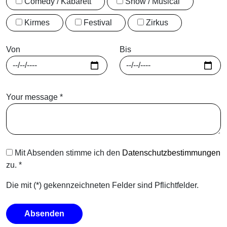
Comedy / Kabarett
Show / Musical
Kirmes
Festival
Zirkus
Von
Bis
Your message
*
Mit Absenden stimme ich den
Datenschutzbestimmungen
zu.
*
Die mit (*) gekennzeichneten Felder sind Pflichtfelder.
Absenden