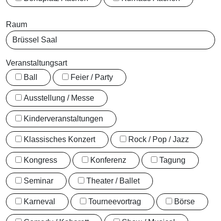
Raum
Veranstaltungsart
Ball
Feier / Party
Ausstellung / Messe
Kinderveranstaltungen
Klassisches Konzert
Rock / Pop / Jazz
Kongress
Konferenz
Tagung
Seminar
Theater / Ballet
Karneval
Tourneevortrag
Börse