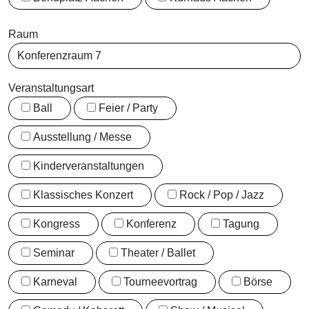
Raum
Veranstaltungsart
Ball
Feier / Party
Ausstellung / Messe
Kinderveranstaltungen
Klassisches Konzert
Rock / Pop / Jazz
Kongress
Konferenz
Tagung
Seminar
Theater / Ballet
Karneval
Tourneevortrag
Börse