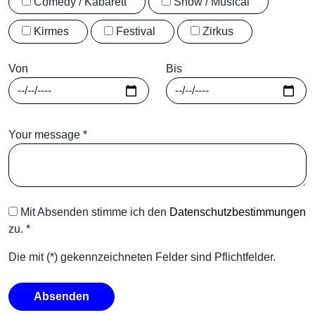
Comedy / Kabarett
Show / Musical
Kirmes
Festival
Zirkus
Von
Bis
Your message
*
Mit Absenden stimme ich den
Datenschutzbestimmungen
zu.
*
Die mit (*) gekennzeichneten Felder sind Pflichtfelder.
Absenden