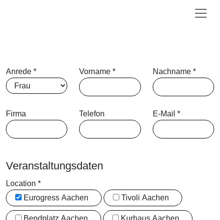
Anrede
*
Vorname
*
Nachname
*
Firma
Telefon
E-Mail
*
Veranstaltungsdaten
Location
*
Eurogress Aachen
Tivoli Aachen
Bendplatz Aachen
Kurhaus Aachen