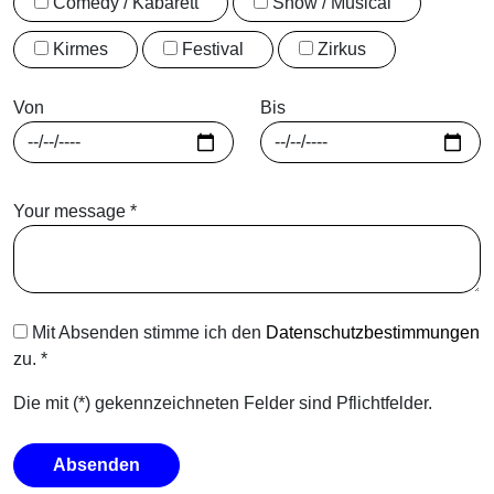
Comedy / Kabarett
Show / Musical
Kirmes
Festival
Zirkus
Von
Bis
Your message
*
Mit Absenden stimme ich den
Datenschutzbestimmungen
zu.
*
Die mit (*) gekennzeichneten Felder sind Pflichtfelder.
Absenden