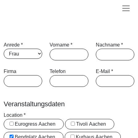
Anrede
*
Vorname
*
Nachname
*
Firma
Telefon
E-Mail
*
Veranstaltungsdaten
Location
*
Eurogress Aachen
Tivoli Aachen
Bendplatz Aachen
Kurhaus Aachen