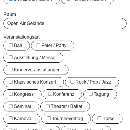
Raum
Veranstaltungsart
Ball
Feier / Party
Ausstellung / Messe
Kinderveranstaltungen
Klassisches Konzert
Rock / Pop / Jazz
Kongress
Konferenz
Tagung
Seminar
Theater / Ballet
Karneval
Tourneevortrag
Börse