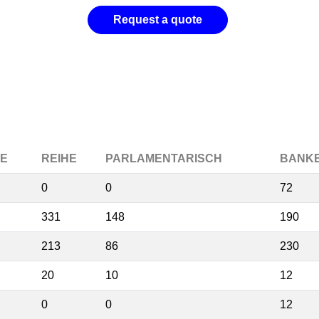
Request a quote
REIHE
PARLAMENTARISCH
BANK
0
0
72
331
148
190
213
86
230
20
10
12
0
0
12