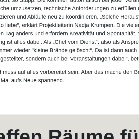
h, so Stupp. Die kommen automatisch bei jeder Veransta
sche umzusetzen, technische Anforderungen zu erfüllen
zieren und Abläufe neu zu koordinieren. „Solche Herau
 liebe“, erklärt Projektleiterin Nadja Krumpen. Die vie
Tag anders und erfordern Kreativität und Spontanität.
g ist alles dabei. Als „Chef vom Dienst“, also als Ansp
mmer wieder "kleine Brände gelöscht“. Da ist dann auch
gestellter, sondern auch bei Veranstaltungen dabei“, bet
muss auf alles vorbereitet sein. Aber das mache den B
 Mal aufs Neue spannend.
affen Räume fü