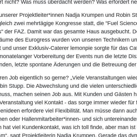
ert nicht? Was muss überdacht werden? Was erfordert n
nserer Projektleiter*innen Nadja Krumpen und Robin S
leich zwei mehrtägige Kongresse statt, die "Fuel Scie
" der FAZ. Damit war das gesamte Haus ausgebucht. De
äume des Eurogress wurden von unseren Technikern und 
und unser Exklusiv-Caterer lemonpie sorgte für das Cat
monatelanger Vorbereitung der Events nun die letzte Disz
nden, letzte spontane Äderungen und die Betreuung der
n Job eigentlich so gerne? „Viele Veranstaltungen wie
 Robin Stupp. Die Abwechslung und die vielen unterschie
uss, machen seinen Job aus. Mit Kunden und Gästen h
eranstaltung viel Kontakt - das sorge immer wieder für 
nideen erfordere viel Flexibilität. Man müsse dann auch
nnen oder Hallenmitarbeiter*innen- und sich untereinan
n hat viel Kundenkontakt, was ich toll finde, aber man i
“, sagt Projektleiterin Nadja Krumpen. Gerade das dy