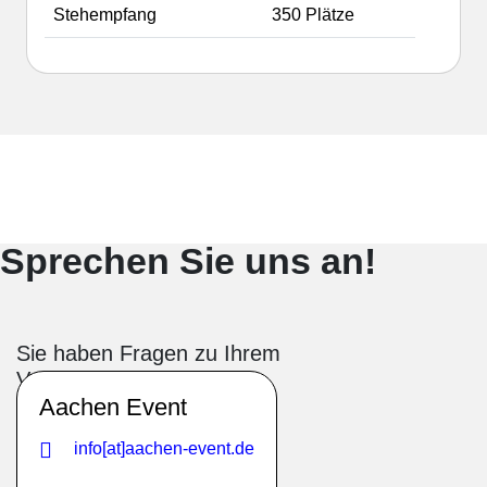
Stehempfang
350 Plätze
Sprechen Sie uns an!
Sie haben Fragen zu Ihrem
Veranstaltungsbesuch?
Aachen Event
– wir sind für Sie da.
info[at]​aachen-event.de