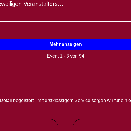
eweiligen Veranstalters…
Mehr anzeigen
Event 1 -
3
von
94
etail begeistert - mit erstklassigem Service sorgen wir für ein e