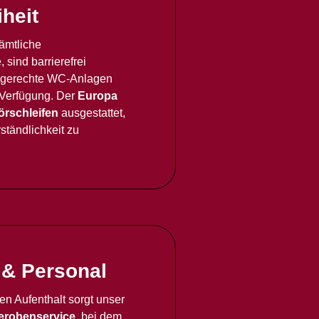
iheit
ämtliche
 sind barrierefrei
hlgerechte WC-Anlagen
 Verfügung. Der
Europa
örschleifen
ausgestattet,
ständlichkeit zu
 & Personal
n Aufenthalt sorgt unser
erobenservice
, bei dem