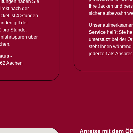
ltungen haben Sie
Ihre Jacken und per
irekt nach der
sicher aufbewahrt w
icket ist
4
Stunden
nden gilt der
Unser aufmerksame
 € pro Stunde.
Service
heißt Sie he
infahrtspuren über
unterstützt bei der O
chen.
steht Ihnen während 
jederzeit als Anspre
aus -
062 Aachen
Anreise mit dem Ö