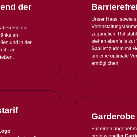
end der
Barrierefre
Unser Haus, sowie s
Veranstaltungsräume,
aben Sie die
zugänglich. Rollstu
ränke an
stehen ebenfalls zur
len und in der
Saal
ist zudem mit
H
eit - an
um eine optimale Ver
nießen.
ermöglichen.
tarif
Garderobe
Für einen angenehme
Logo
professioneller
Gard