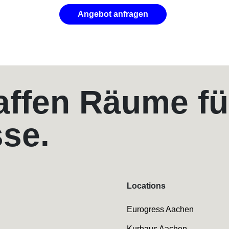
Angebot anfragen
affen Räume fü
sse.
Locations
Eurogress Aachen
Kurhaus Aachen