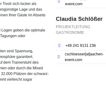
 Tivoli sich locker als
event.com
hrsgünstige Lage und das
nen Ihrer Gäste im Abseits
Claudia Schlößer
PROJEKTLEITUNG
 Logen geben die optimale
GASTRONOMIE
, Tagungen oder
+49 241 9131 236
len sind Spannung,
cschloesser[at]​aachen-
mosphäre garantiert.
event.com
uf dem Trainerstuhl des
men oder durch die Mixed
 32.000 Plätzen der schwarz-
mt vielleicht sogar