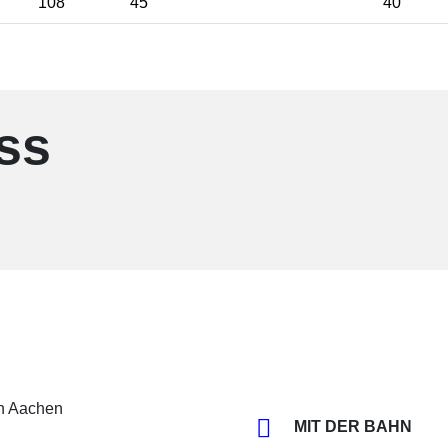
108
45
40
ss
MIT DER BAHN