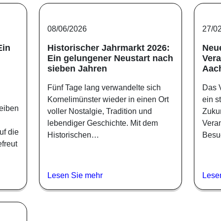
08/06/2026
27/0
Ein
Historischer Jahrmarkt 2026:
Neu
Ein gelungener Neustart nach
Vera
sieben Jahren
Aac
Fünf Tage lang verwandelte sich
Das V
Kornelimünster wieder in einen Ort
ein s
leiben
voller Nostalgie, Tradition und
Zukun
lebendiger Geschichte. Mit dem
Vera
uf die
Historischen…
Besu
freut
Lesen Sie mehr
Lese