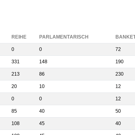
REIHE
PARLAMENTARISCH
BANKE
0
0
72
331
148
190
213
86
230
20
10
12
0
0
12
85
40
50
108
45
40