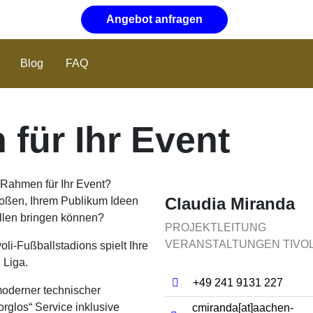
Angebot anfragen
Blog
FAQ
für Ihr Event
Rahmen für Ihr Event?
Claudia Miranda
toßen, Ihrem Publikum Ideen
llen bringen können?
PROJEKTLEITUNG
VERANSTALTUNGEN TIVOL
li-Fußballstadions spielt Ihre
 Liga.
+49 241 9131 227
moderner technischer
rglos“ Service inklusive
cmiranda[at]​aachen-