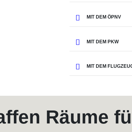
MIT DEM ÖPNV
MIT DEM PKW
MIT DEM FLUGZEU
affen Räume fü