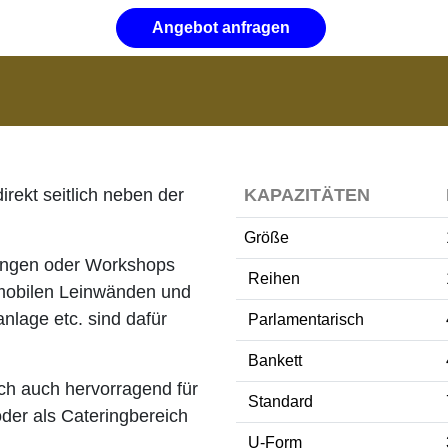
Angebot anfragen
irekt seitlich neben der
KAPAZITÄTEN
Größe
gungen oder Workshops
Reihen
t mobilen Leinwänden und
nlage etc. sind dafür
Parlamentarisch
Bankett
ch auch hervorragend für
Standard
oder als Cateringbereich
U-Form