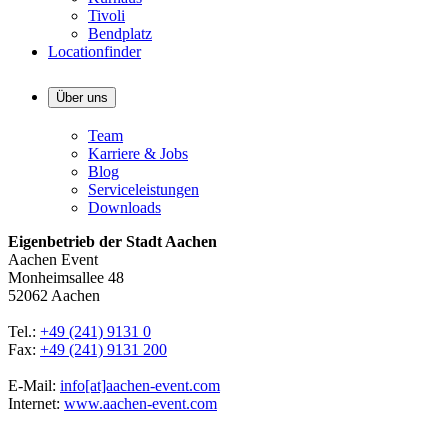
Tivoli
Bendplatz
Locationfinder
Über uns
Team
Karriere & Jobs
Blog
Serviceleistungen
Downloads
Eigenbetrieb der Stadt Aachen
Aachen Event
Monheimsallee 48
52062 Aachen
Tel.:
+49 (241) 9131 0
Fax:
+49 (241) 9131 200
E-Mail:
info[at]​aachen-event.com
Internet:
www.aachen-event.com