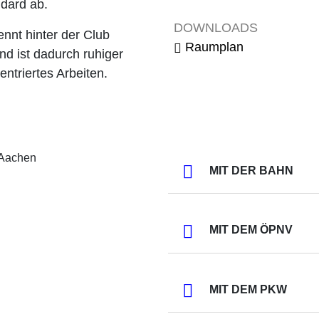
dard ab.
Tagung / Kongress
Galave
DOWNLOADS
ennt hinter der Club
Raumplan
nd ist dadurch ruhiger
ntriertes Arbeiten.
MIT DER BAHN
MIT DEM ÖPNV
MIT DEM PKW