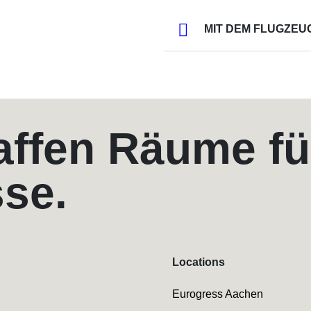
MIT DEM FLUGZEU
affen Räume fü
sse.
Locations
Eurogress Aachen