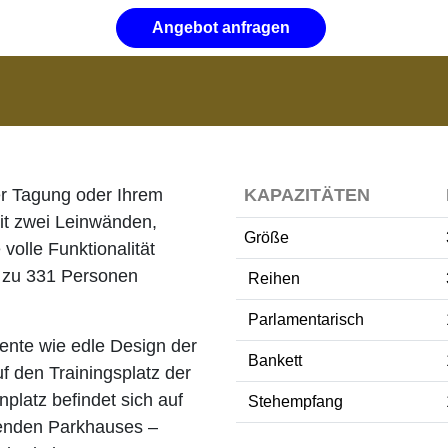
Angebot anfragen
er Tagung oder Ihrem
KAPAZITÄTEN
Mit zwei Leinwänden,
Größe
volle Funktionalität
s zu 331 Personen
Reihen
Parlamentarisch
ente wie edle Design der
Bankett
f den Trainingsplatz der
platz befindet sich auf
Stehempfang
enden Parkhauses –