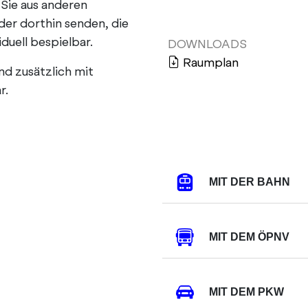
Sie aus anderen
Tagung / Kongress
r dorthin senden, die
iduell bespielbar.
DOWNLOADS
Raumplan
nd zusätzlich mit
r.
MIT DER BAHN
MIT DEM ÖPNV
MIT DEM PKW