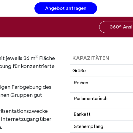
Angebot anfragen
360° Ansi
2
t jeweils 36 m
Fläche
KAPAZITÄTEN
ung für konzentrierte
Größe
Reihen
uhigen Farbgebung des
leinen Gruppen gut
Parlamentarisch
Präsentationszwecke
Bankett
, Internetzugang über
Stehempfang
.