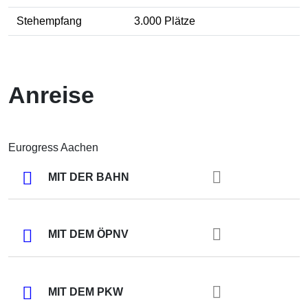
Stehempfang
3.000 Plätze
Messe / Ausstellung
Galaveranstaltung
Tagung / Kongress
Kulturveranstaltung
Anreise
Eurogress Aachen
MIT DER BAHN
MIT DEM ÖPNV
MIT DEM PKW