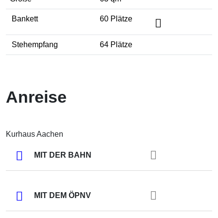
Bankett
60 Plätze
Stehempfang
64 Plätze
Messe / Ausstellung
Kulturveranstaltung
Galaveranstaltung
Tagung / Kongress
Anreise
Kurhaus Aachen
MIT DER BAHN
MIT DEM ÖPNV