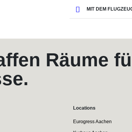
MIT DEM FLUGZEU
affen Räume fü
sse.
Locations
Eurogress Aachen